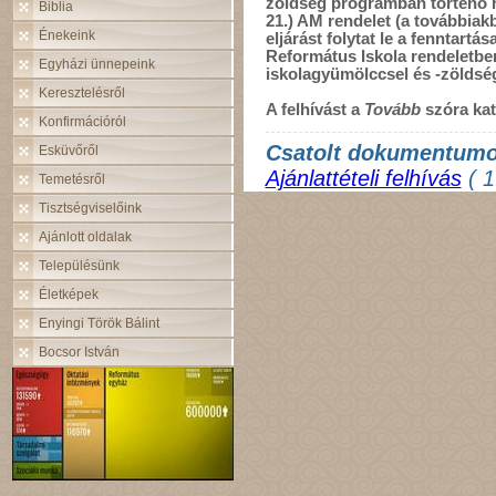
zöldség programban történő ré
Biblia
21.) AM rendelet (a továbbiak
Énekeink
eljárást folytat le a fenntartá
Református Iskola rendeletbe
Egyházi ünnepeink
iskolagyümölccsel és -zöldség
Keresztelésről
A felhívást a
Tovább
szóra katt
Konfirmációról
Csatolt dokumentum
Esküvőről
Ajánlattételi felhívás
( 1
Temetésről
Tisztségviselőink
Ajánlott oldalak
Településünk
Életképek
Enyingi Török Bálint
Bocsor István