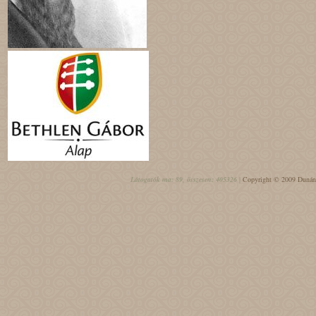
Látogatók ma: 89, összesen: 405326 |
Copyright © 2009 Dunántú