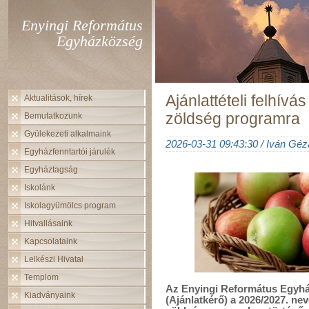
Enyingi Református
Egyházközség
Ajánlattételi felhívá
Aktualitások, hírek
zöldség programra
Bemutatkozunk
Gyülekezeti alkalmaink
2026-03-31 09:43:30 / Iván Géz
Egyházfenntartói járulék
Egyháztagság
Iskolánk
Iskolagyümölcs program
Hitvallásaink
Kapcsolataink
Lelkészi Hivatal
Templom
Az Enyingi Református Egyhá
Kiadványaink
(Ajánlatkérő) a 2026/2027. nev